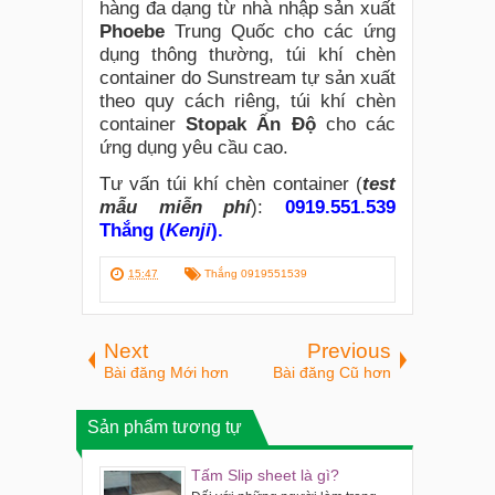
hàng đa dạng từ nhà nhập sản xuất
Phoebe
Trung Quốc cho các ứng
dụng thông thường, túi khí chèn
container do Sunstream tự sản xuất
theo quy cách riêng, túi khí chèn
container
Stopak Ấn Độ
cho các
ứng dụng yêu cầu cao.
Tư vấn túi khí chèn container
(
test
mẫu miễn phí
)
:
0919.551.539
Thắng (
Kenji
).
15:47
Thắng 0919551539
Next
Previous
Bài đăng Mới hơn
Bài đăng Cũ hơn
Sản phẩm tương tự
Tấm Slip sheet là gì?