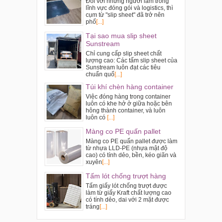
Đối với những người làm trong
lĩnh vực đóng gói và logistics, thì
cụm từ "slip sheet" đã trở nên
phổ
[...]
Tại sao mua slip sheet
Sunstream
Chỉ cung cấp slip sheet chất
lượng cao: Các tấm slip sheet của
Sunstream luôn đạt các tiêu
chuẩn quố
[...]
Túi khí chèn hàng container
Việc đóng hàng trong container
luôn có khe hở ở giữa hoặc bên
hông thành container, và luôn
luôn có
[...]
Màng co PE quấn pallet
Màng co PE quấn pallet được làm
từ nhựa LLD-PE (nhựa mật độ
cao) có tính dẻo, bền, kéo giãn và
xuyên
[...]
Tấm lót chống trượt hàng
Tấm giấy lót chống trượt được
làm từ giấy Kraft chất lượng cao
có tính dẻo, dai với 2 mặt được
tráng
[...]