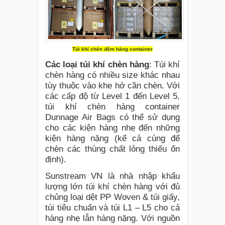
Túi khí chèn đệm hàng container
Các loại túi khí chèn hàng
: Túi khí
chèn hàng có nhiều size khác nhau
tùy thuộc vào khe hở cần chèn. Với
các cấp độ từ Level 1 đến Level 5,
túi khí chèn hàng container
Dunnage Air Bags có thể sử dụng
cho các kiện hàng nhẹ đến những
kiện hàng nặng (kể cả cùng để
chèn các thùng chất lỏng thiếu ổn
định).
Sunstream VN là nhà nhập khẩu
lượng lớn túi khí chèn hàng với đủ
chủng loại dệt PP Woven & túi giấy,
túi tiêu chuẩn và túi L1 – L5 cho cả
hàng nhẹ lẫn hàng nặng. Với nguồn