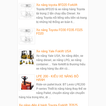
Xe nâng toyota 8FD20 Forklift
Toyota 8FD20 là xe nâng hàng Toyota
tải trọng 2 tấn chạy dầu Diesel. Xe
nâng Toyota nổi tiếng siêu bền và trang
bị những hệ thống an toàn ti...
Xe nâng Toyota FD30 FD35 FD25
FD20
Xe nâng Yale Foklift USA
Xe nâng Yale USA, Xe nâng điện, xe
nâng diesel, xe nâng LPG, xe nâng
container… Yale forklift là thương hiệu
xe nâng hàng lâu đời củ...
LPE 200 - KIỂU XE NÂNG BỘ
HÀNH
Ride-on pallet truck: BT Levio LPE200
P-series Thiết bị nâng hàng thay thế xe
nâng Pallet, chuyên dùng vận chuyển
hàng hóa trong kho, di ...
Xe nâng điện 4 bánh Toyota Forklift 7FB25