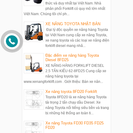
thức và duy nhất tại Việt Nam. Nhà
phân phối Forklift có quy mô lớn nhất
Việt Nam. Chúng tôi chỉ ph...
XE NÂNG TOYOTA NHẬT BẢN
Đại lý độc quyền xe nâng hàng Toyota
tại Việt Nam cung cấp xe nâng Toyota,
xe nang toyota và các loại xe nâng điện
forklift diesel mang nhã...
Đặc điểm xe nâng hàng Toyota
Diesel 8FD25
XE NÂNG HÀNG FORKLIFT DIESEL
2.5 TẤN KIỂU 62-8FD25 Cung cấp xe
nâng hàng toyota tại
www.xenangforklift.com . Giới thiệu: Bán xe nân...
Xe nâng toyota 8FD20 Forklift
Toyota 8FD20 là xe nâng hàng Toyota
tải trọng 2 tấn chạy dầu Diesel. Xe
nâng Toyota nổi tiếng siêu bền và trang
bị những hệ thống an toàn ti...
Xe nâng Toyota FD30 FD35 FD25
FD20