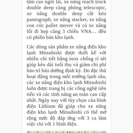
tầm cao ngồi lái, xe nâng reach truck
double deep càng phóng telescopic,
xe nâng double deep cắt kéo
pantograph, xe nâng stacker, xe nâng
con cóc pallet mover và cả xe nâng
lối đi hẹp càng 3 chiều VNA… đều
có phiên bản kho lạnh.
Các dòng sản phẩm xe nâng điện kho
lạnh Mitsubishi được thiết kế với
nhiều chi tiết bằng inox chống rỉ sét
giúp kéo dài tuổi thọ và giảm chi phí
bảo trì bảo dưỡng định kỳ. Do đặc thù
hoạt động trong môi trường lạnh sâu,
các xe nâng điện kho lạnh Mitsubishi
luôn được trang bị các công nghệ tiên
tiến và các tính năng an toàn cao cấp
nhất. Ngày nay với tùy chọn của bình
điện Lithium đã giúp cho xe nâng
điện kho lạnh Mitsubishi có thể mở
rộng mức độ đáp ứng với 3 ca làm
việc chỉ với 1 bình điện.