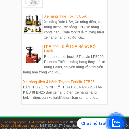
Xe nâng Yale Foklift USA
Xe nâng Yale USA, Xe nâng điện, xe
nâng diesel, xe nâng LPG, xe nâng
container… Yale forklift là thương hiệu
xe nâng hàng lâu đời củ...
LPE 200 - KIỂU XE NÂNG BỘ
HÀNH
Ride-on pallet truck: BT Levio LPE200
P-series Thiết bị nâng hàng thay thế xe
nâng Pallet, chuyên dùng vận chuyển
hàng hóa trong kho, di ...
Xe nâng điện 4 bánh Toyota Forklift 7FB25
BẢN THUYẾT MINH KỸ THUẬT XE NÂNG 2.5 TẤN
KIỂU 8FBN25 Bán xe nâng điện, xe nang hang
forklift dien, ban xe forklift dien, ban xe nang fo...
Xe nang Toyota TCM Komatsu Mitsubishi
© 2018 // Chủ sở hữu: Nguyễn Thúy Hoàng;
Chat hỗ trợ
Dealer và kinh doanh tự do:
MST: 8271642742 cục thuế HCM cấp ngày 19/10/2012; CMND:
024235196 CA.HCM cấp ngày 29/09/2015. Địa chỉ: 22/28/4 đường 16, KP. Vĩnh Thuận, P.