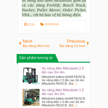
Xe nâng kho lạnh Mitsubishi gồm tất
cả các dòng Forklift, Reach Truck,
Stacker, Pallet Mover, Order Picker,
VNA... với bộ bảo vệ hệ thống điện.
07:51
0919551539
Next
Previous
Bài đăng Mới hơn
Bài đăng Cũ hơn
Sản phẩm tương tự
Xe nâng điện Mitsubishi 2.5
tấn cao 3m 4m
Mitsubishi battery forklift FB25CB,
Xe nâng điện 2.5 tấn cao 3m 4m
Mitsubishi FB25CB, Đư
[...]
Xe nâng điện Mitsubishi 1.5
tấn cao 3m 4m
Mitsubishi battery forklift FB15CB,
Xe nâng điện 1.5 tấn cao 3m 4m
Mitsubishi FB15CB, Đư
[...]