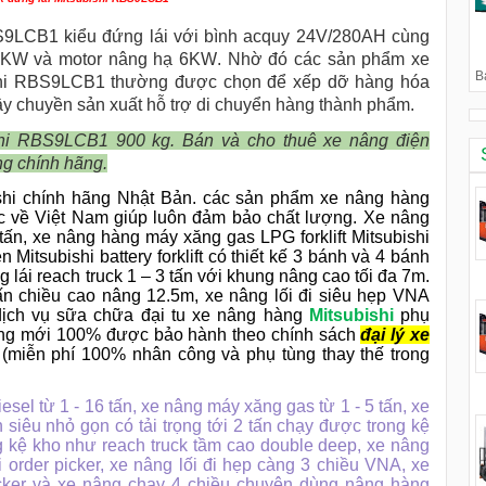
S9LCB1 kiểu đứng lái v
ới bình acquy 24V/280AH cùng
.6KW và motor nâng hạ 6KW
. Nhờ đó các sản phẩm xe
B
bishi RBS9LCB1 thường được chọn để xếp dỡ hàng hóa
ây chuyền sản xuất hỗ trợ di chuyển hàng thành phẩm.
shi RBS9LCB1 900 kg. Bán và cho thuê xe nâng điện
ng chính hãng.
shi chính hãng Nhật Bản. các sản phẩm xe nâng hàng
c về Việt Nam giúp luôn đảm bảo chất lượng. Xe nâng
6 tấn, xe nâng hàng máy xăng gas LPG forklift Mitsubishi
 Mitsubishi battery forklift có thiết kế 3 bánh và 4 bánh
ng lái reach truck 1 – 3 tấn với khung nâng cao tối đa 7m.
tấn chiều cao nâng 12.5m, xe nâng lối đi siêu hẹp VNA
dịch vụ sữa chữa đại tu xe nâng hàng
Mitsubishi
phụ
àng mới 100% được bảo hành theo chính sách
đại lý xe
(miễn phí 100% nhân công và phụ tùng thay thế trong
sel từ 1 - 16 tấn, xe nâng máy xăng gas từ 1 - 5 tấn, xe
 siêu nhỏ gọn có tải trọng tới 2 tấn chạy được trong kệ
g kệ kho như reach truck tầm cao double deep, xe nâng
 order picker, xe nâng lối đi hẹp càng 3 chiều VNA, xe
acker và xe nâng chạy 4 chiều chuyên dùng nâng hàng