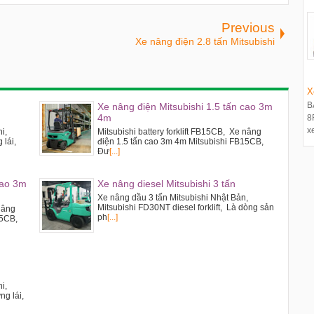
Previous
Xe nâng điện 2.8 tấn Mitsubishi
X
B
Xe nâng điện Mitsubishi 1.5 tấn cao 3m
4m
8
xe
hi,
Mitsubishi battery forklift FB15CB, Xe nâng
 lái,
điện 1.5 tấn cao 3m 4m Mitsubishi FB15CB,
Đư
[...]
cao 3m
Xe nâng diesel Mitsubishi 3 tấn
Xe nâng dầu 3 tấn Mitsubishi Nhật Bản,
Mitsubishi FD30NT diesel forklift, Là dòng sản
 nâng
ph
[...]
25CB,
i,
g lái,