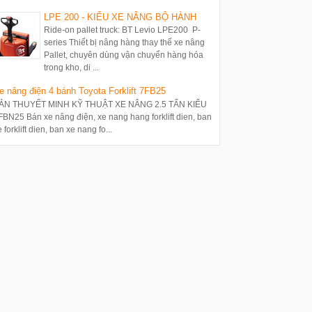
LPE 200 - KIỂU XE NÂNG BỘ HÀNH
Ride-on pallet truck: BT Levio LPE200 P-
series Thiết bị nâng hàng thay thế xe nâng
Pallet, chuyên dùng vận chuyển hàng hóa
trong kho, di ...
e nâng điện 4 bánh Toyota Forklift 7FB25
ẢN THUYẾT MINH KỸ THUẬT XE NÂNG 2.5 TẤN KIỂU
FBN25 Bán xe nâng điện, xe nang hang forklift dien, ban
 forklift dien, ban xe nang fo...