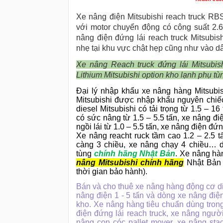
Xe nâng điện Mitsubishi reach truck RB
với motor chuyển động có công suất 2
nâng điện đứng lái reach truck Mitsu
nhẹ tại khu vực chật hẹp cũng như vào d
Xe nâng Reach truck đứng lái Mitsubi
Lithium Mitsubishi option kho lạnh phụ tù
Đại lý nhập khẩu xe nâng hàng Mitsubi
Mitsubishi được nhập khẩu nguyên chiế
diesel Mitsubishi có tải trọng từ 1.5 – 1
có sức nâng từ 1.5 – 5.5 tấn, xe nâng điện
ngồi lái từ 1.0 – 5.5 tấn, xe nâng điện đứ
Xe nâng reacht ruck tầm cao 1.2 – 2.5 
càng 3 chiều, xe nâng chạy 4 chiều… 
tùng
chính hãng Nhật Bản
. Xe nâng h
nâng Mitsubishi chính hãng
Nhật Bản 
thời gian bảo hành).
Bán và cho thuê xe nâng hàng động cơ die
nâng điện 1 - 5 tấn và dòng xe nâng điện
kho. Xe nâng hàng tiêu chuẩn dùng tron
điện đứng lái reach truck, xe nâng người
nâng con cóc pallet mover, xe nâng st