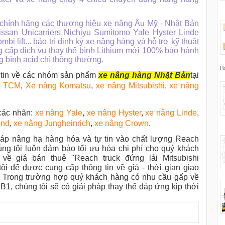
 chính hãng các thương hiệu xe nâng Âu Mỹ - Nhật Bản
ssan Unicarriers Nichiyu Sumitomo Yale Hyster Linde
 lift... bảo trì định kỳ xe nâng hàng và hỗ trợ kỹ thuật
g cấp dịch vụ thay thế bình Lithium mới 100% bảo hành
 bình acid chì thông thường.
B
 tin về các nhóm sản phẩm
xe nâng hàng Nhật Bản
tại
g TCM
,
Xe nâng Komatsu
,
xe nâng Mitsubishi
,
xe nâng
các nhãn:
xe nâng Yale
,
xe nâng Hyster
,
xe nâng Linde
,
ond
,
xe nâng Jungheinrich
,
xe nâng Crown
.
áp nâng hạ hàng hóa và tự tin vào chất lượng Reach
ng tôi luôn đảm bảo tối ưu hóa chi phí cho quý khách
về giá bán thuê "Reach truck đứng lái Mitsubishi
ôi để được cung cấp thông tin về giá - thời gian giao
. Trong trường hợp quý khách hàng có nhu cầu gấp về
1, chúng tôi sẽ có giải pháp thay thế đáp ứng kịp thời