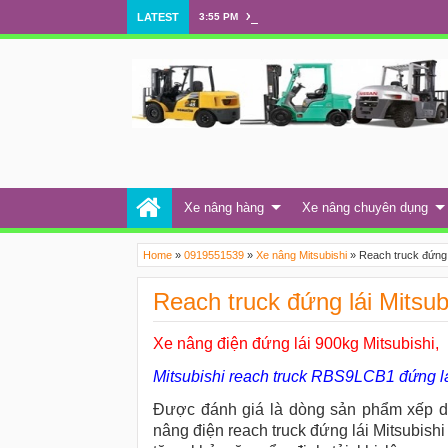
LATEST
3:55 PM
Xe nâng 7 tấn Mitsubishi
Xe nâng hàng
Xe nâng chuyên dụng
Home
»
0919551539
»
Xe nâng Mitsubishi
»
Reach truck đứng
Reach truck đứng lái Mits
Xe nâng điện đứng lái 900kg Mitsubishi,
Mitsubishi reach truck RBS9LCB1 đứng l
Được đánh giá là dòng sản phẩm xếp dỡ
nâng điện reach truck đứng lái Mitsubishi