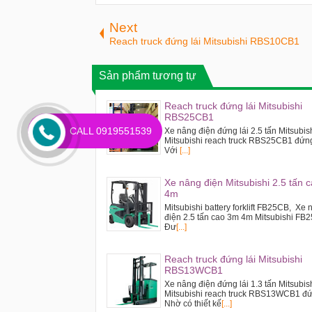
Next
Reach truck đứng lái Mitsubishi RBS10CB1
Sản phẩm tương tự
Reach truck đứng lái Mitsubishi
RBS25CB1
CALL 0919551539
Xe nâng điện đứng lái 2.5 tấn Mitsubis
Mitsubishi reach truck RBS25CB1 đứng
Với
[...]
Xe nâng điện Mitsubishi 2.5 tấn 
4m
Mitsubishi battery forklift FB25CB, Xe
điện 2.5 tấn cao 3m 4m Mitsubishi FB
Đư
[...]
Reach truck đứng lái Mitsubishi
RBS13WCB1
Xe nâng điện đứng lái 1.3 tấn Mitsubish
Mitsubishi reach truck RBS13WCB1 đứn
Nhờ có thiết kế
[...]