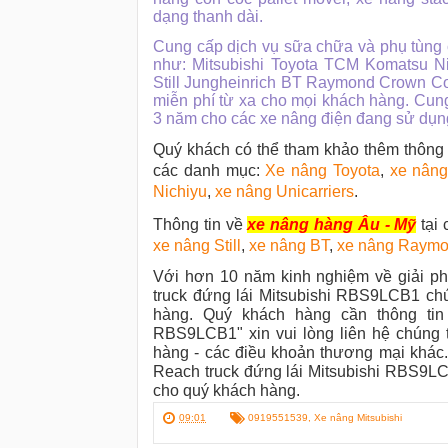
dạng thanh dài.
Cung cấp dịch vụ sữa chữa và phụ tùng
như: Mitsubishi Toyota TCM Komatsu Ni
Still Jungheinrich BT Raymond Crown Combi
miễn phí từ xa cho mọi khách hàng. Cun
3 năm cho các xe nâng điện đang sử dụng
Quý khách có thể tham khảo thêm thông
các danh mục:
Xe nâng Toyota
,
xe nân
Nichiyu
,
xe nâng Unicarriers
.
Thông tin về
xe nâng hàng Âu - Mỹ
tại 
xe nâng Still
,
xe nâng BT
,
xe nâng Raym
Với hơn 10 năm kinh nghiệm về giải ph
truck đứng lái Mitsubishi RBS9LCB1 chú
hàng. Quý khách hàng cần thông tin 
RBS9LCB1" xin vui lòng liên hệ chúng t
hàng - các điều khoản thương mại khác
Reach truck đứng lái Mitsubishi RBS9LCB
cho quý khách hàng.
09:01
0919551539
,
Xe nâng Mitsubishi