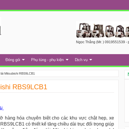
Ngọc Thắng (Mr. ) 0919551539 - p
Đóng gói
Phụ tùng - phụ kiện
Dịch vụ
 lái Mitsubishi RBS9LCB1
ubishi RBS9LCB1
ái,
 hàng hóa chuyên biệt cho các khu vực chật hẹp, xe
 RBS9LCB1 có thiết kế tăng chiều dài trục đối trọng giúp