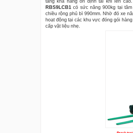
tăng khả năng ổn định tải khi lên cao
RBS9LCB1
có sức nâng 900kg tại tâm
chiều rộng phủ bì 990mm.
Nhờ đó xe nâ
hoạt động tại các khu vực đóng gói hàn
cấp vật liệu nhẹ.
Reach truc