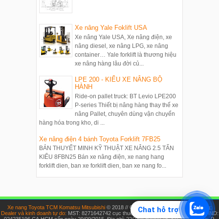
Xe nâng Yale Foklift USA
Xe nâng Yale USA, Xe nâng điện, xe
nâng diesel, xe nâng LPG, xe nâng
container… Yale forklift là thương hiệu
xe nâng hàng lâu đời củ...
LPE 200 - KIỂU XE NÂNG BỘ
HÀNH
Ride-on pallet truck: BT Levio LPE200
P-series Thiết bị nâng hàng thay thế xe
nâng Pallet, chuyên dùng vận chuyển
hàng hóa trong kho, di ...
Xe nâng điện 4 bánh Toyota Forklift 7FB25
BẢN THUYẾT MINH KỸ THUẬT XE NÂNG 2.5 TẤN
KIỂU 8FBN25 Bán xe nâng điện, xe nang hang
forklift dien, ban xe forklift dien, ban xe nang fo...
Xe nang Toyota TCM Komatsu Mitsubishi
© 2018 // Chủ sở hữu: Nguyễn Thúy Hoàng;
Chat hỗ trợ
Dealer và kinh doanh tự do:
MST: 8271642742 cục thuế HCM cấp ngày 19/10/2012; CMND:
024235196 CA.HCM cấp ngày 29/09/2015. Địa chỉ: 22/28/4 đường 16, KP. Vĩnh Thuận, P.