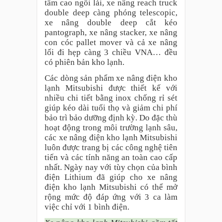
tầm cao ngồi lái, xe nâng reach truck
double deep càng phóng telescopic,
xe nâng double deep cắt kéo
pantograph, xe nâng stacker, xe nâng
con cóc pallet mover và cả xe nâng
lối đi hẹp càng 3 chiều VNA… đều
có phiên bản kho lạnh.
Các dòng sản phẩm xe nâng điện kho
lạnh Mitsubishi được thiết kế với
nhiều chi tiết bằng inox chống rỉ sét
giúp kéo dài tuổi thọ và giảm chi phí
bảo trì bảo dưỡng định kỳ. Do đặc thù
hoạt động trong môi trường lạnh sâu,
các xe nâng điện kho lạnh Mitsubishi
luôn được trang bị các công nghệ tiên
tiến và các tính năng an toàn cao cấp
nhất. Ngày nay với tùy chọn của bình
điện Lithium đã giúp cho xe nâng
điện kho lạnh Mitsubishi có thể mở
rộng mức độ đáp ứng với 3 ca làm
việc chỉ với 1 bình điện.