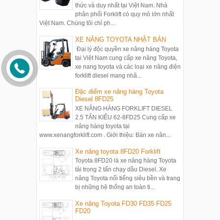
thức và duy nhất tại Việt Nam. Nhà
phân phối Forklift có quy mô lớn nhất
Việt Nam. Chúng tôi chỉ ph...
XE NÂNG TOYOTA NHẬT BẢN
Đại lý độc quyền xe nâng hàng Toyota
tại Việt Nam cung cấp xe nâng Toyota,
xe nang toyota và các loại xe nâng điện
forklift diesel mang nhã...
Đặc điểm xe nâng hàng Toyota
Diesel 8FD25
XE NÂNG HÀNG FORKLIFT DIESEL
2.5 TẤN KIỂU 62-8FD25 Cung cấp xe
nâng hàng toyota tại
www.xenangforklift.com . Giới thiệu: Bán xe nân...
Xe nâng toyota 8FD20 Forklift
Toyota 8FD20 là xe nâng hàng Toyota
tải trọng 2 tấn chạy dầu Diesel. Xe
nâng Toyota nổi tiếng siêu bền và trang
bị những hệ thống an toàn ti...
Xe nâng Toyota FD30 FD35 FD25
FD20