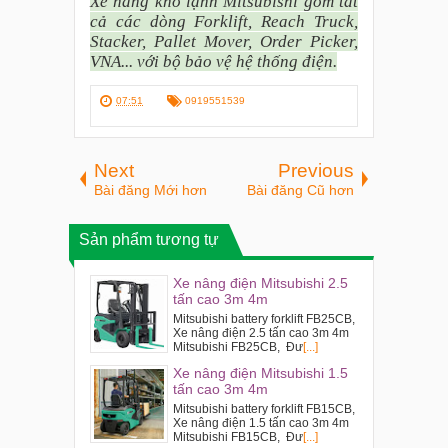
Xe nâng kho lạnh Mitsubishi gồm tất
cả các dòng Forklift, Reach Truck,
Stacker, Pallet Mover, Order Picker,
VNA... với bộ bảo vệ hệ thống điện.
07:51
0919551539
Next
Previous
Bài đăng Mới hơn
Bài đăng Cũ hơn
Sản phẩm tương tự
Xe nâng điện Mitsubishi 2.5
tấn cao 3m 4m
Mitsubishi battery forklift FB25CB,
Xe nâng điện 2.5 tấn cao 3m 4m
Mitsubishi FB25CB, Đư
[...]
Xe nâng điện Mitsubishi 1.5
tấn cao 3m 4m
Mitsubishi battery forklift FB15CB,
Xe nâng điện 1.5 tấn cao 3m 4m
Mitsubishi FB15CB, Đư
[...]