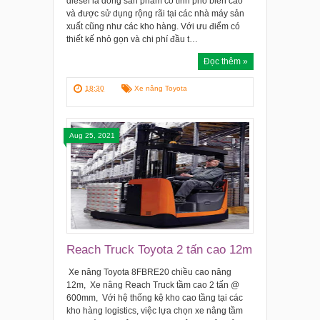
diesel là dòng sản phẩm có tính phổ biến cao
và được sử dụng rộng rãi tại các nhà máy sản
xuất cũng như các kho hàng. Với ưu điểm có
thiết kế nhỏ gọn và chi phí đầu t…
Đọc thêm »
18:30
Xe nâng Toyota
Aug 25, 2021
Reach Truck Toyota 2 tấn cao 12m
Xe nâng Toyota 8FBRE20 chiều cao nâng
12m, Xe nâng Reach Truck tầm cao 2 tấn @
600mm, Với hệ thống kệ kho cao tầng tại các
kho hàng logistics, việc lựa chọn xe nâng tầm