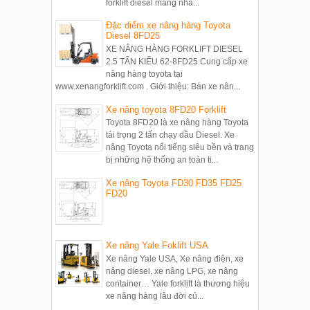
forklift diesel mang nhã...
Đặc điểm xe nâng hàng Toyota
Diesel 8FD25
XE NÂNG HÀNG FORKLIFT DIESEL
2.5 TẤN KIỂU 62-8FD25 Cung cấp xe
nâng hàng toyota tại
www.xenangforklift.com . Giới thiệu: Bán xe nân...
Xe nâng toyota 8FD20 Forklift
Toyota 8FD20 là xe nâng hàng Toyota
tải trọng 2 tấn chạy dầu Diesel. Xe
nâng Toyota nổi tiếng siêu bền và trang
bị những hệ thống an toàn ti...
Xe nâng Toyota FD30 FD35 FD25
FD20
Xe nâng Yale Foklift USA
Xe nâng Yale USA, Xe nâng điện, xe
nâng diesel, xe nâng LPG, xe nâng
container… Yale forklift là thương hiệu
xe nâng hàng lâu đời củ...