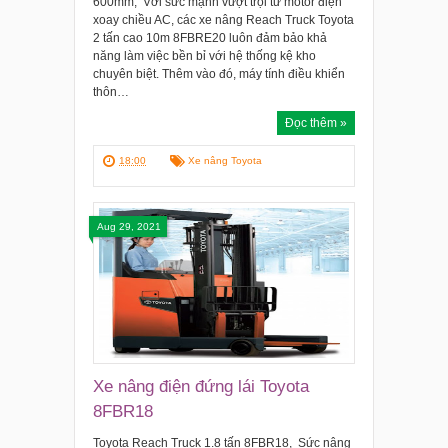
600mm, Với sức mạnh vượt trội từ motor điện
xoay chiều AC, các xe nâng Reach Truck Toyota
2 tấn cao 10m 8FBRE20 luôn đảm bảo khả
năng làm việc bền bỉ với hệ thống kệ kho
chuyên biệt. Thêm vào đó, máy tính điều khiển
thôn…
Đọc thêm »
18:00
Xe nâng Toyota
Aug 29, 2021
Xe nâng điện đứng lái Toyota
8FBR18
Toyota Reach Truck 1.8 tấn 8FBR18, Sức nâng