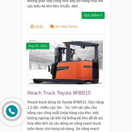
không gian hẹp cũng như xếp dỡ hàng hóa với
các kiểu kệ kho tiêu chuẩn. Mot…
Đọc thêm »
18:30
Xe nâng Toyota
Aug 22, 2021
Reach Truck Toyota 8FBR15
Reach truck đứng lái Toyota 8FBR15, Sức nâng
1.5 tấn, chiều cao 3m - 7m, Với các yêu cầu
nâng cao công suất chứa hàng của kho, việc
không ngừng cải tiến hệ thống kệ kho để tối ưu
hóa diện tích và các dòng xe nâng reach truck
luôn được chú trọng sử dụng. Xe nâng reach